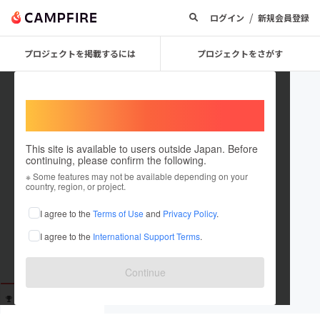
/
ログイン
新規会員登録
プロジェクトを掲載するには
プロジェクトをさがす
Welcome,
International users
This site is available to users outside Japan. Before
continuing, please confirm the following.
macaron1527
※ Some features may not be available depending on your
country, region, or project.
これまでに4回支援しています
I agree to the
Terms of Use
and
Privacy Policy
.
在住国：未設定
I agree to the
International Support Terms
.
出身国：未設定
Continue
支援した
プロジェクト
投稿した
プロジェクト
4
0