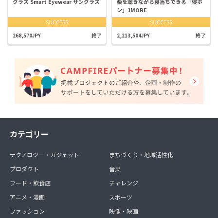
グラス Smart Eyewear サングラス
楽を聴きながら寝落ちできる「寝ホ
ン」1MORE
SUCCESS
SUCCESS
268,570JPY
終了
2,213,504JPY
終了
カテゴリー
テクノロジー・ガジェット
まちづくり・地域活性化
プロダクト
音楽
フード・飲食店
チャレンジ
アニメ・漫画
スポーツ
ファッション
映像・映画