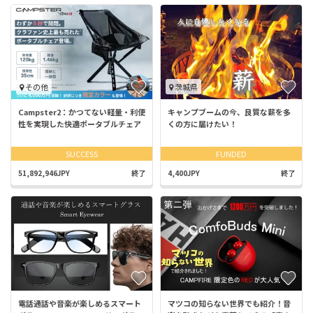
その他
茨城県
Campster2：かつてない軽量・利便
キャンプブームの今、良質な薪を多
性を実現した快適ポータブルチェア
くの方に届けたい！
SUCCESS
FUNDED
51,892,946JPY
終了
4,400JPY
終了
電話通話や音楽が楽しめるスマート
マツコの知らない世界でも紹介！音