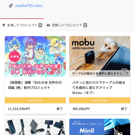
macha795.com/
支援した
プロジェクト
投稿した
プロジェクト
4
0
【再募集】漫画『刻の大地 天秤の代
パチっと挟むだけでケーブルの絡ま
理編 2巻』制作プロジェクト
りを劇的に減らすクリップ
Mobu（モブ）
SUCCESS
SUCCESS
11,316,500JPY
終了
495,680JPY
終了