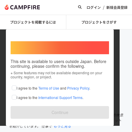
/
ログイン
新規会員登録
プロジェクトを掲載するには
プロジェクトをさがす
Welcome,
International users
This site is available to users outside Japan. Before
continuing, please confirm the following.
macha795
※ Some features may not be available depending on your
country, region, or project.
I agree to the
Terms of Use
and
Privacy Policy
.
これまでに4回支援しています
I agree to the
International Support Terms
.
在住国：未設定
出身国：日本
出身地：埼玉県
Continue
30代でスマホゲームのサーバーエンジニアです。 ブログ「まちゃの休息
(https://macha795.com/)」でスマホ関連やパソコン関連のガジェット
を紹介しています。 仕事で
もっと見る