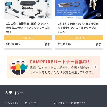
1台12役！自撮り棒+三脚+スタンド
これ1本でiPhoneもAndroidも充
機能を1つのスマホアクセサリーに装
電！最小クラスのマルチケーブル：
備！
ミニル
SUCCESS
SUCCESS
571,065JPY
終了
742,150JPY
終了
カテゴリー
テクノロジー・ガジェット
まちづくり・地域活性化