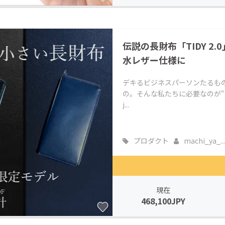
伝説の長財布「TIDY 
水レザー仕様に
デキるビジネスパーソンたるも
の。そんな私たちに必要なのが“小
j...
プロダクト
machi_ya_...
現在
468,100JPY