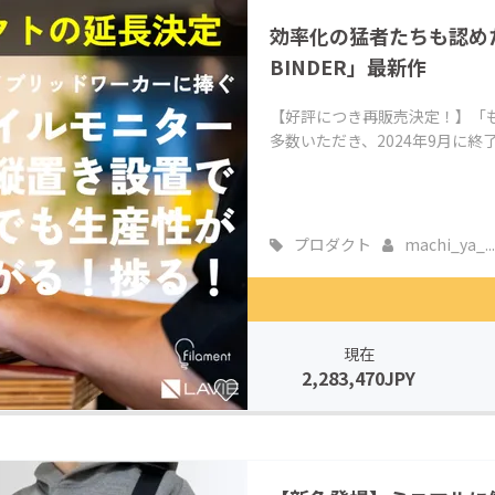
効率化の猛者たちも認め
BINDER」最新作
【好評につき再販売決定！】「
多数いただき、2024年9月に終了したWI
プロダクト
machi_ya_...
現在
2,283,470JPY