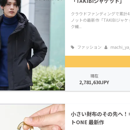
「TAKIBIジャケット」
クラウドファンディングで累計4
ノットの最新作「TAKIBIジ
ク繊...
ファッション
machi_ya_.
現在
2,781,630JPY
小さい財布のその先へ！
トONE 最新作