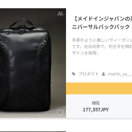
【メイドインジャパンの
ニバーサルバックパック
本革のように美しいヴィーガン
です。左右対称で、利き手を問
ザインを採用...
プロダクト
machi_ya_...
現在
177,557JPY