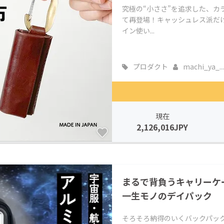
究極の“小ささ”を追求した、カ
て再登場！キャッシュレス派だ
イン使い...
プロダクト
machi_ya_...
現在
2,126,016JPY
まるで背負うキャリーケ
一生モノのデイパック
そろそろ納得のいくバックパック