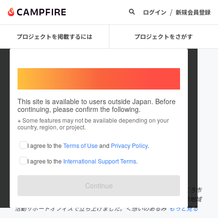
/
ログイン
新規会員登録
プロジェクトを掲載するには
プロジェクトをさがす
Welcome,
International users
This site is available to users outside Japan. Before
continuing, please confirm the following.
machinorifund
※ Some features may not be available depending on your
country, region, or project.
プロジェクトオーナー
I agree to the
Terms of Use
and
Privacy Policy
.
これまでに1件のプロジェクトを投稿しています
I agree to the
International Support Terms
.
在住国：日本
現在地：東京都
出身国：未設定
Continue
＜みんなでコロナを乗り越えるぞ基金＠町田＞実行委員会は、日ごろ市
民活動をサポートする組織である、町田市社会福祉協議会と町田市地域
活動サポートオフィスで立ち上げました。＜想いのあるみ
もっと見る