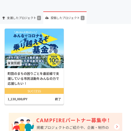
支援した
プロジェクト
投稿した
プロジェクト
0
1
東京都
町田のまちの困りごとを最前線で支
援している市民活動をみんなの力で
応援したい！
SUCCESS
1,130,000JPY
終了