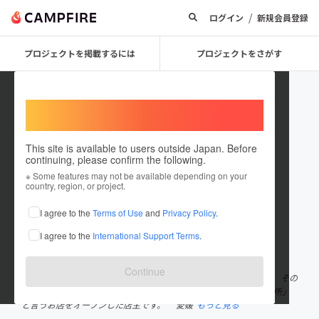
/
ログイン
新規会員登録
プロジェクトを掲載するには
プロジェクトをさがす
Welcome,
International users
This site is available to users outside Japan. Before
continuing, please confirm the following.
madai1019
※ Some features may not be available depending on your
country, region, or project.
プロジェクトオーナー
I agree to the
Terms of Use
and
Privacy Policy
.
これまでに4回支援して2件のプロジェクトを投稿しています
I agree to the
International Support Terms
.
在住国：日本
現在地：大阪府
出身国：日本
出身地：埼玉県
Continue
1992年に居酒屋業界に入り18年間某居酒屋チェーン店に勤務して、その
後10年間フランチャイズ経営を経て2020年に大阪堺に「真鯛研究所」
と言うお店をオープンした店主です。 愛媛
もっと見る