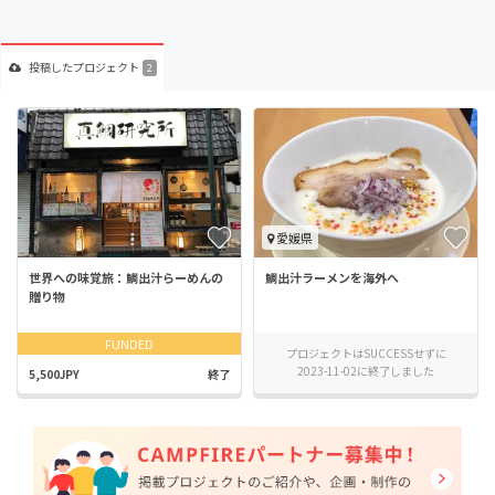
投稿した
プロジェクト
2
愛媛県
世界への味覚旅：鯛出汁らーめんの
鯛出汁ラーメンを海外へ
贈り物
FUNDED
プロジェクトはSUCCESSせずに
2023-11-02に終了しました
5,500JPY
終了