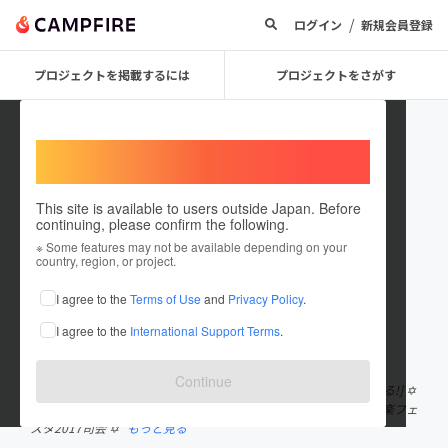
/
ログイン
新規会員登録
プロジェクトを掲載するには
プロジェクトをさがす
Welcome,
International users
This site is available to users outside Japan. Before
continuing, please confirm the following.
mai0x0mai5
※ Some features may not be available depending on your
country, region, or project.
プロジェクトオーナー
I agree to the
Terms of Use
and
Privacy Policy
.
これまでに2件のプロジェクトを投稿しています
I agree to the
International Support Terms
.
在住国：未設定
出身国：未設定
Continue
タレント、声優、アイドルとして活動中✩ ✡ 和流みずほ役[にごどる!] ✡
キン肉マンマッスルショットガールズ(@kin_shot_mai) ✡ 大洗海楽フェ
スタ2017司会 ✡
もっと見る