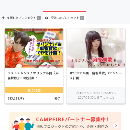
支援した
プロジェクト
投稿した
プロジェクト
0
2
ラストチャンス！オリジナル曲『麻
オリジナル曲「麻雀賛歌」CDリリー
雀賛歌』CD化計画！
ス計画！
SUCCESS
プロジェクトはSUCCESSせずに
2017-05-30に終了しました
383,111JPY
終了