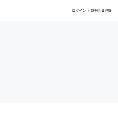
/
ログイン
新規会員登録
ジェクト
もうすぐ公開されます
プロダクト
ファッション
スポーツ
ケア
ソーシャルグッド