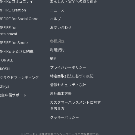
MPFIRE コミュニティ
あんしん・安全への取り組み
PFIRE Creation
ニュース
PFIRE for Social Good
ヘルプ
PFIRE for
お問い合わせ
ertainment
各種規定
PFIRE for Sports
利用規約
MPFIRE ふるさと納税
細則
FOR ALL
プライバシーポリシー
KOSHI
特定商取引法に基づく表記
FAクラウドファンディング
情報セキュリティ方針
hi-ya
反社基本方針
助金申請サポート
カスタマーハラスメントに対す
る考え方
クッキーポリシー
「QRコード」は株式会社デンソーウェーブの登録商標です。