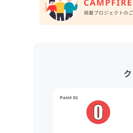
ク
Point 01