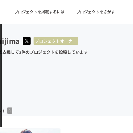
プロジェクトを掲載するには
プロジェクトをさがす
hijima
プロジェクトオーナー
ターン
注目の新着プロジェクト
募集終了が近いプロ
回支援して3件のプロジェクトを投稿しています
音楽
舞台・パフォーマンス
ゲーム・サービス開発
フード・飲食店
書籍・雑誌出版
アニメ・漫画
チャレンジ
ビューティー・ヘルス
クト
3