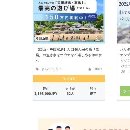
岡山県
【岡山・笠岡諸島】人口40人弱の島「高
ハルタ
島」の空き家をサウナなど楽しめる海の家
ァン
へ
サイン
けさせ
まちづくり・
HIRO
20 
地域活性化
FUNDED
現在
支援者
残り
1,198,000JPY
62人
終了