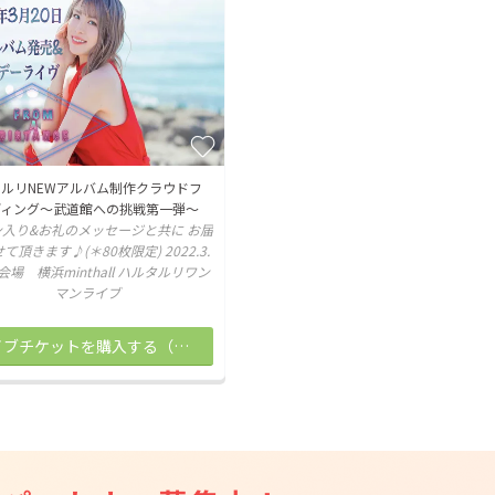
CAMPFIRE for Social Good
CAMPFIRE Creation
CAMPFIREふるさと納税
machi-ya
コミュニティ
ルリNEWアルバム制作クラウドフ
ディング〜武道館への挑戦第一弾〜
入り&お礼のメッセージと共に お届
て頂きます♪(＊80枚限定) 2022.3.
会場 横浜minthall ハルタルリワン
マンライブ
ライブチケットを購入する（枚数限定）