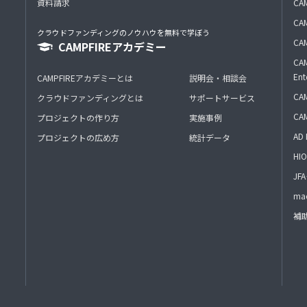
資料請求
CA
CAM
クラウドファンディングのノウハウを無料で学ぼう
CAM
CAMPFIREアカデミー
CAM
Ent
CAMPFIREアカデミーとは
説明会・相談会
CAM
クラウドファンディングとは
サポートサービス
CA
プロジェクトの作り方
実施事例
AD 
プロジェクトの広め方
統計データ
HIO
J
mac
補