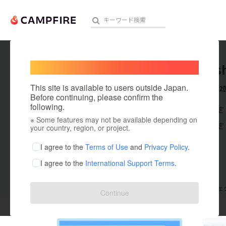
Welcome,
International users
mai_nis
人気のプロジェクト
注目のリ
This site is available to users outside Japan.
これまでに2
Before continuing, please confirm the
following.
在住国：未設定
※ Some features may not be available depending on
アート・写真
出身国：未設定
your country, region, or project.
テクノロジー・ガジェット
I agree to the
Terms of Use
and
Privacy Policy
.
I agree to the
International Support Terms
.
映像・映画
ビジネス・起業
支援した
プロジェクト
2
投稿した
プロジェ
Continue
まちづくり・地域活性化