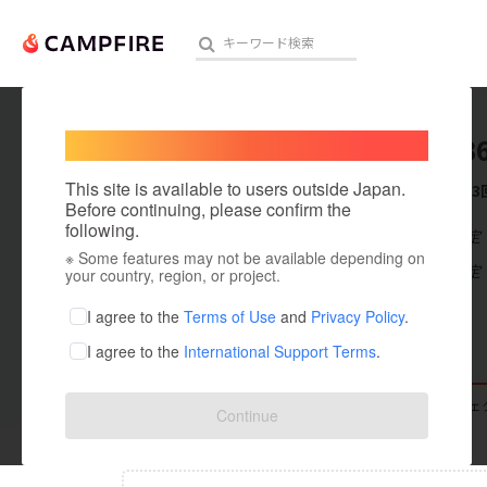
Welcome,
International users
mako43
人気のプロジェクト
注目のリ
This site is available to users outside Japan.
これまでに3
Before continuing, please confirm the
following.
在住国：未設定
※ Some features may not be available depending on
アート・写真
出身国：未設定
your country, region, or project.
テクノロジー・ガジェット
I agree to the
Terms of Use
and
Privacy Policy
.
I agree to the
International Support Terms
.
映像・映画
ビジネス・起業
支援した
プロジェクト
3
投稿した
プロジェ
Continue
まちづくり・地域活性化