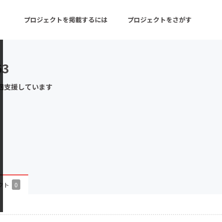
プロジェクトを掲載するには
プロジェクトをさがす
63
ターン
注目の新着プロジェクト
募集終了が近いプロ
回支援しています
音楽
舞台・パフォーマンス
ゲーム・サービス開発
フード・飲食店
書籍・雑誌出版
アニメ・漫画
チャレンジ
ビューティー・ヘルス
クト
0