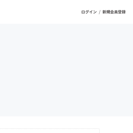
/
ログイン
新規会員登録
ジェクト
もうすぐ公開されます
プロダクト
ファッション
スポーツ
ケア
ソーシャルグッド