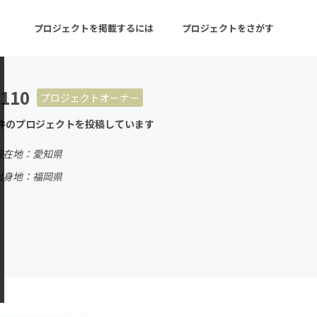
プロジェクトを掲載するには
プロジェクトをさがす
110
プロジェクトオーナー
ターン
注目の新着プロジェクト
募集終了が近いプロ
件のプロジェクトを投稿しています
現在地：愛知県
音楽
舞台・パフォーマンス
出身地：福岡県
ゲーム・サービス開発
フード・飲食店
書籍・雑誌出版
アニメ・漫画
チャレンジ
ビューティー・ヘルス