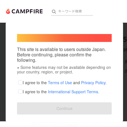
Welcome,
International users
makoto5
人気のプロジェクト
注目のリ
This site is available to users outside Japan.
これまでに2
Before continuing, please confirm the
following.
在住国：日本
※ Some features may not be available depending on
アート・写真
出身国：日本
your country, region, or project.
テクノロジー・ガジェット
I agree to the
Terms of Use
and
Privacy Policy
.
I agree to the
International Support Terms
.
映像・映画
ビジネス・起業
投稿した
プロジェクト
2
Continue
まちづくり・地域活性化