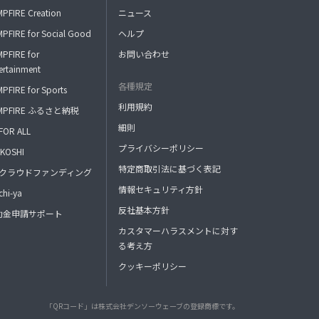
PFIRE Creation
ニュース
PFIRE for Social Good
ヘルプ
PFIRE for
お問い合わせ
ertainment
各種規定
PFIRE for Sports
利用規約
MPFIRE ふるさと納税
細則
FOR ALL
プライバシーポリシー
KOSHI
特定商取引法に基づく表記
FAクラウドファンディング
情報セキュリティ方針
hi-ya
反社基本方針
助金申請サポート
カスタマーハラスメントに対す
る考え方
クッキーポリシー
「QRコード」は株式会社デンソーウェーブの登録商標です。