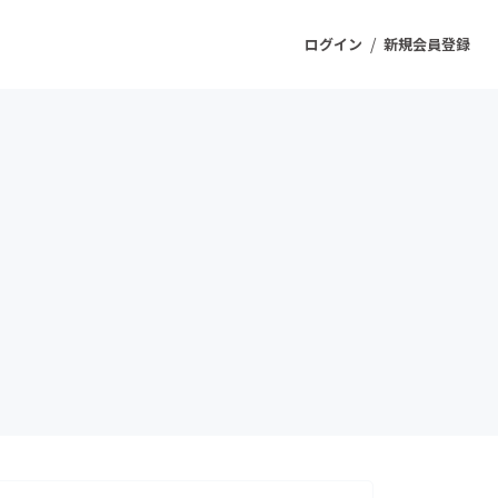
/
ログイン
新規会員登録
ジェクト
もうすぐ公開されます
プロダクト
ファッション
スポーツ
ケア
ソーシャルグッド