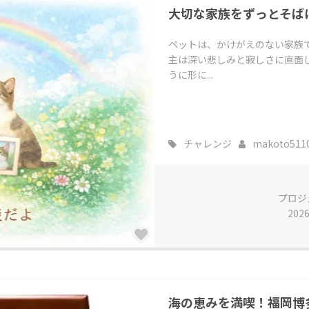
大切な家族をずっとそばに
CAMPFIRE for Social Good
CAMPFIRE Creation
CAMPFIREふるさと納税
machi-ya
コミュニティ
ペットは、かけがえのない家族
主は深い悲しみと寂しさに直面
うに形に...
チャレンジ
makoto511
プロジ
202
海の恵みを満喫！福岡博