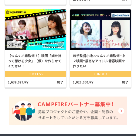
東京都
【つんく♂総監修！】映画「鯛を持
若手監督小池×つんく♂総監修"中
って駆ける少女」（仮）を作らせて
２映画"最高なアイドル青春映画を
ください！
作りたい！
SUCCESS
FUNDED
1,639,027JPY
終了
1,026,000JPY
終了