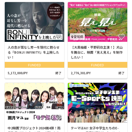
愛知県
人の念が耳なし芳一を現代に甦らせ
【大黒柚姫・平野莉玖主演！】犬山
る『BONJI INFINITY』を上映した
を舞台に、映画「見え見え」を制作
い！
したい！
FUNDED
FUNDED
5,172,000JPY
終了
2,776,301JPY
終了
中2映画プロジェクト2024︎第4弾！雨
テーマはAI! 女子中学生たちのE-