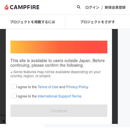
/
ログイン
新規会員登録
プロジェクトを掲載するには
プロジェクトをさがす
Welcome,
International users
This site is available to users outside Japan. Before
continuing, please confirm the following.
mami1005
※ Some features may not be available depending on your
country, region, or project.
これまでに15回支援しています
I agree to the
Terms of Use
and
Privacy Policy
.
在住国：未設定
I agree to the
International Support Terms
.
出身国：未設定
Continue
支援した
プロジェクト
投稿した
プロジェクト
15
0