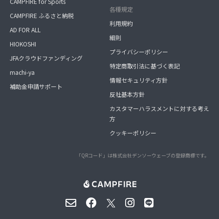
CAMPFIRE for Sports
各種規定
CAMPFIRE ふるさと納税
利用規約
AD FOR ALL
細則
HIOKOSHI
プライバシーポリシー
JFAクラウドファンディング
特定商取引法に基づく表記
machi-ya
情報セキュリティ方針
補助金申請サポート
反社基本方針
カスタマーハラスメントに対する考え
方
クッキーポリシー
「QRコード」は株式会社デンソーウェーブの登録商標です。