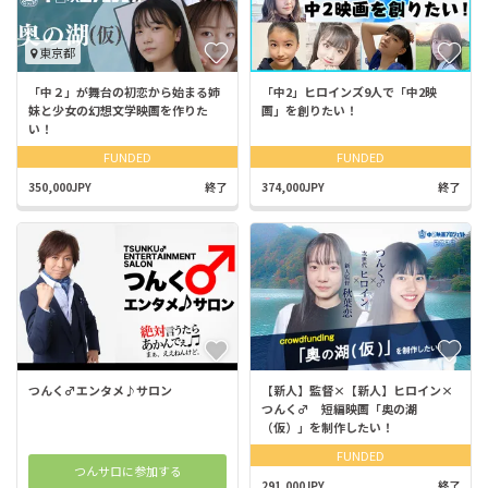
東京都
「中２」が舞台の初恋から始まる姉
「中2」ヒロインズ9人で「中2映
妹と少女の幻想文学映画を作りた
画」を創りたい！
い！
FUNDED
FUNDED
350,000JPY
終了
374,000JPY
終了
つんく♂エンタメ♪サロン
【新人】監督×【新人】ヒロイン×
つんく♂ 短編映画「奥の湖
（仮）」を制作したい！
FUNDED
つんサロに参加する
291,000JPY
終了