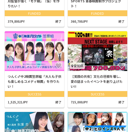
月監督が描く「モテ期」（仮）を作
SPORTS 青春映画制作プロジェク
りたい！
ト！
FUNDED
FUNDED
379,800JPY
終了
360,700JPY
終了
愛知県
つんく♂中2映画笠原組「大人も子供
【笑顔の共有】文化の垣根を壊し、
も楽しめるコメディ映画」を作りた
愛の詰まったイベントを創り上げた
い！
い!!
SUCCESS
SUCCESS
1,525,321JPY
終了
715,000JPY
終了