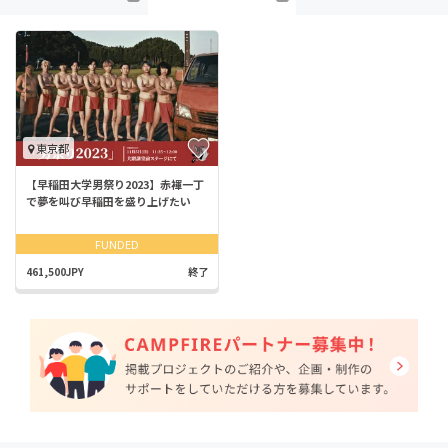
東京都
【早稲田大学男祭り2023】赤褌一丁
で夢を叫び早稲田を盛り上げたい
FUNDED
461,500JPY
終了