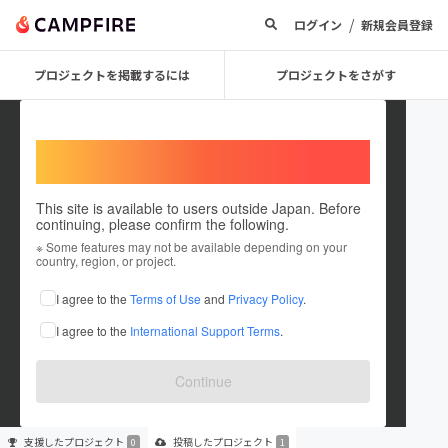
/
ログイン
新規会員登録
プロジェクトを掲載するには
プロジェクトをさがす
Welcome,
International users
This site is available to users outside Japan. Before
continuing, please confirm the following.
manfes2023
※ Some features may not be available depending on your
country, region, or project.
プロジェクトオーナー
I agree to the
Terms of Use
and
Privacy Policy
.
これまでに1件のプロジェクトを投稿しています
I agree to the
International Support Terms
.
在住国：未設定
出身国：未設定
Continue
支援した
プロジェクト
投稿した
プロジェクト
0
1