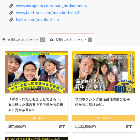
www.instagram.com/mao_hoshinomao/
www.facebook.com/mao.hoshino.31
twitter.com/maohoshino
支援した
プロジェクト
投稿した
プロジェクト
25
3
「ボク・わたしもきっとできる！」
プロボクシング生活最後の試合を子
負け続けた僕の背中で子供たちの未
供たちに届けたい。
来に光を与えたい
FUNDED
SUCCESS
257,000JPY
終了
1,122,500JPY
終了