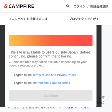
/
ログイン
新規会員登録
プロジェクトを掲載するには
プロジェクトをさがす
Welcome,
International users
This site is available to users outside Japan. Before
continuing, please confirm the following.
mao hoshino
※ Some features may not be available depending on your
country, region, or project.
プロジェクトオーナー
I agree to the
Terms of Use
and
Privacy Policy
.
これまでに25回支援して3件のプロジェクトを投稿しています
I agree to the
International Support Terms
.
在住国：日本
現在地：東京都
出身国：日本
出身地：群馬県
Continue
23歳でプロボクシング引退後、約７年のブランクを経て、30歳でプロ再
起。 子供の頃、体の小さなプロ野球選手が活躍する姿を見て、「自分に
もできる！」と前を向く勇気をもらっていた経験
もっと見る