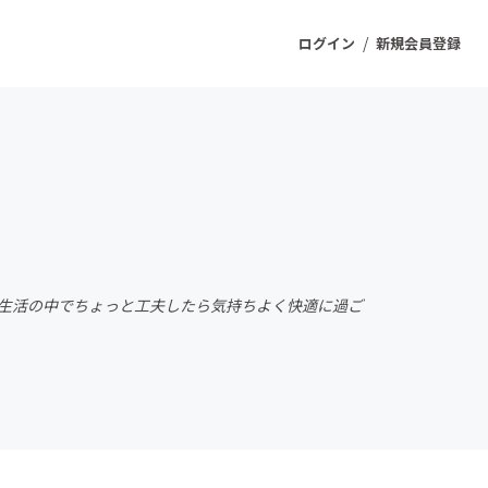
/
ログイン
新規会員登録
ジェクト
もうすぐ公開されます
プロダクト
の生活の中でちょっと工夫したら気持ちよく快適に過ご
ファッション
スポーツ
ケア
ソーシャルグッド