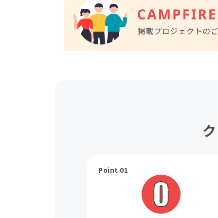
ク
Point 01