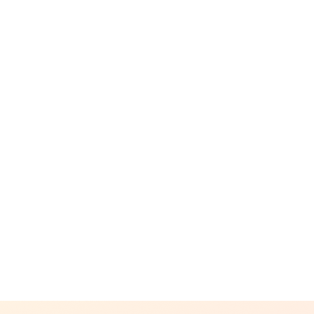
CAMPFIRE for Social Good
CAMPFIRE Creation
CAMPFIREふるさと納税
machi-ya
コミュニティ