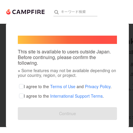
Welcome,
International users
mari_ta
人気のプロジェクト
注目のリ
This site is available to users outside Japan.
これまでに1
Before continuing, please confirm the
following.
在住国：日本
※ Some features may not be available depending on
アート・写真
出身国：日本
your country, region, or project.
早稲田大学卒。
テクノロジー・ガジェット
I agree to the
Terms of Use
and
Privacy Policy
.
せる」をモット
I agree to the
International Support Terms
.
映像・映画
ビジネス・起業
Continue
支援した
プロジェクト
1
投稿した
プロジェ
まちづくり・地域活性化