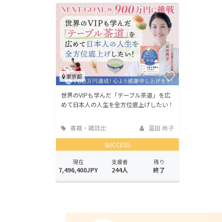
東京都
世界のVIPも学んだ「テーブル茶道」を広
めて日本人の人生を全方位底上げしたい！
書籍・雑誌出
冨田 尚子
版
SUCCESS
現在
支援者
残り
7,496,400JPY
244人
終了