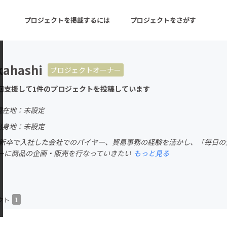
プロジェクトを掲載するには
プロジェクトをさがす
kahashi
プロジェクトオーナー
ターン
注目の新着プロジェクト
募集終了が近いプロ
回支援して1件のプロジェクトを投稿しています
現在地：未設定
音楽
舞台・パフォーマンス
出身地：未設定
 新卒で入社した会社でのバイヤー、貿易事務の経験を活かし、「毎日
ゲーム・サービス開発
フード・飲食店
ーに商品の企画・販売を行なっていきたい
もっと見る
書籍・雑誌出版
アニメ・漫画
チャレンジ
ビューティー・ヘルス
クト
1