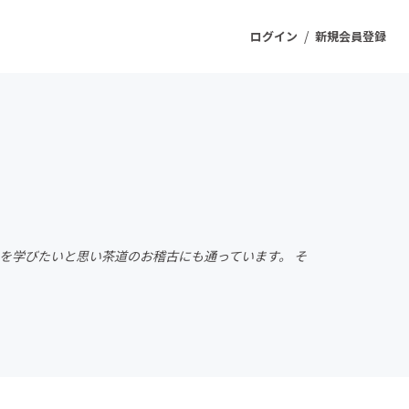
/
ログイン
新規会員登録
ジェクト
もうすぐ公開されます
プロダクト
を学びたいと思い茶道のお稽古にも通っています。 そ
ファッション
スポーツ
ケア
ソーシャルグッド