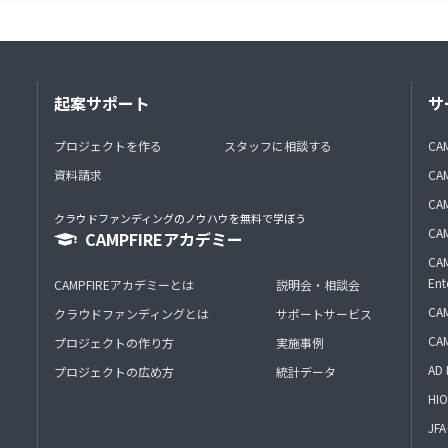
起案サポート
サ
プロジェクトを作る
スタッフに相談する
CA
資料請求
CA
CAM
クラウドファンディングのノウハウを無料で学ぼう
CAM
CAMPFIREアカデミー
CAM
Ent
CAMPFIREアカデミーとは
説明会・相談会
CAM
クラウドファンディングとは
サポートサービス
CA
プロジェクトの作り方
実施事例
AD 
プロジェクトの広め方
統計データ
HIO
J