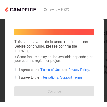
Welcome,
International users
maricok
人気のプロジェクト
注目のリ
This site is available to users outside Japan.
これまでに1
Before continuing, please confirm the
following.
在住国：日本
※ Some features may not be available depending on
アート・写真
出身国：日本
your country, region, or project.
長崎生まれ、京
テクノロジー・ガジェット
I agree to the
Terms of Use
and
Privacy Policy
.
して子どもが始
I agree to the
International Support Terms
.
映像・映画
ビジネス・起業
Continue
支援した
プロジェクト
0
投稿した
プロジェ
まちづくり・地域活性化