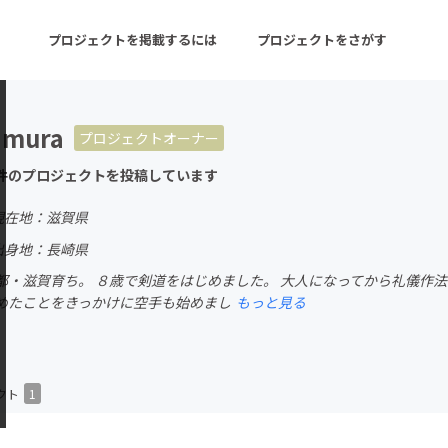
プロジェクトを掲載するには
プロジェクトをさがす
imura
プロジェクトオーナー
ターン
注目の新着プロジェクト
募集終了が近いプロ
件のプロジェクトを投稿しています
現在地：滋賀県
音楽
舞台・パフォーマンス
出身地：長崎県
都・滋賀育ち。 ８歳で剣道をはじめました。 大人になってから礼儀作法
ゲーム・サービス開発
フード・飲食店
めたことをきっかけに空手も始めまし
もっと見る
書籍・雑誌出版
アニメ・漫画
チャレンジ
ビューティー・ヘルス
クト
1