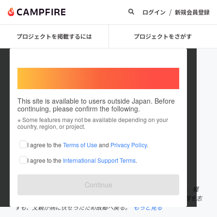
/
ログイン
新規会員登録
プロジェクトを掲載するには
プロジェクトをさがす
Welcome,
International users
This site is available to users outside Japan. Before
continuing, please confirm the following.
masahiro yanagi arch
※ Some features may not be available depending on your
country, region, or project.
プロジェクトオーナー
I agree to the
Terms of Use
and
Privacy Policy
.
これまでに1件のプロジェクトを投稿しています
I agree to the
International Support Terms
.
在住国：日本
現在地：山口県
出身国：日本
出身地：山口県
Continue
岩国生まれ岩国育ち。 映画と音楽とビールをこよなく愛する36歳。 経
営学を学びに神戸へ。 在学中から映画監督に弟子入りし、映画監督を志
すも、父親が病に伏せったため故郷へ戻る。
もっと見る