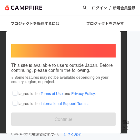
/
ログイン
新規会員登録
プロジェクトを掲載するには
プロジェクトをさがす
Welcome,
International users
This site is available to users outside Japan. Before
continuing, please confirm the following.
masatoogiwara
※ Some features may not be available depending on your
country, region, or project.
プロジェクトオーナー
I agree to the
Terms of Use
and
Privacy Policy
.
これまでに7件のプロジェクトを投稿しています
I agree to the
International Support Terms
.
在住国：日本
現在地：未設定
出身国：日本
出身地：岐阜県
Continue
AAS Management inc.／エースマネジメント代表の荻原雅斗です！現在
はソフトテニスに関する事業展開をしており、カンボジアのまさととし
てYouTubeで発信活動を行い、
もっと見る