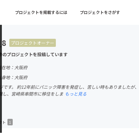
プロジェクトを掲載するには
プロジェクトをさがす
_8
プロジェクトオーナー
ターン
注目の新着プロジェクト
募集終了が近いプロ
件のプロジェクトを投稿しています
現在地：大阪府
音楽
舞台・パフォーマンス
出身地：大阪府
ヤジです。 約12年前にパニック障害を発症し、苦しい時もありましたが、
ゲーム・サービス開発
フード・飲食店
職し、宮崎県串間市に移住をしま
もっと見る
書籍・雑誌出版
アニメ・漫画
チャレンジ
ビューティー・ヘルス
クト
1