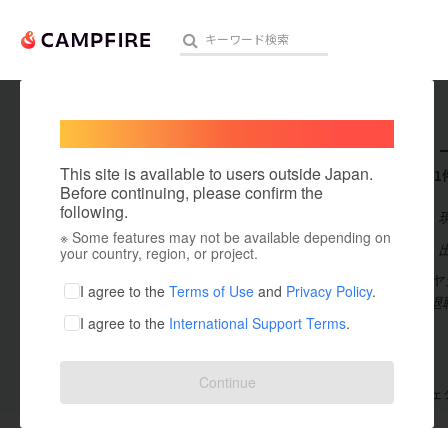
Welcome,
International users
masaya 
人気のプロジェクト
注目のリ
This site is available to users outside Japan.
これまでに1
Before continuing, please confirm the
following.
在住国：日本
※ Some features may not be available depending on
アート・写真
出身国：日本
your country, region, or project.
現在40歳のオ
テクノロジー・ガジェット
I agree to the
Terms of Use
and
Privacy Policy
.
てきた会社を退
I agree to the
International Support Terms
.
映像・映画
ビジネス・起業
Continue
支援した
プロジェクト
0
投稿した
プロジェ
まちづくり・地域活性化