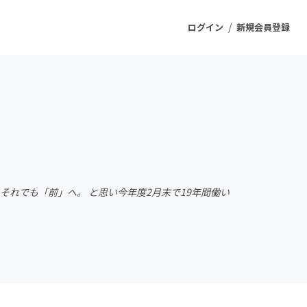
/
ログイン
新規会員登録
ジェクト
もうすぐ公開されます
プロダクト
それでも「前」へ。 と思い今年度2月末で19年間働い
ファッション
スポーツ
ケア
ソーシャルグッド