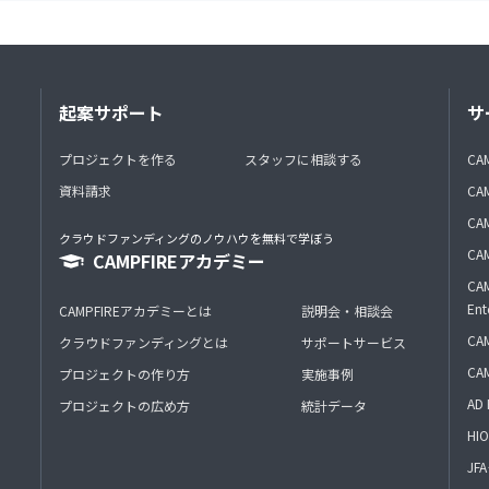
起案サポート
サ
プロジェクトを作る
スタッフに相談する
CA
資料請求
CA
CAM
クラウドファンディングのノウハウを無料で学ぼう
CAM
CAMPFIREアカデミー
CAM
Ent
CAMPFIREアカデミーとは
説明会・相談会
CAM
クラウドファンディングとは
サポートサービス
CA
プロジェクトの作り方
実施事例
AD 
プロジェクトの広め方
統計データ
HIO
J