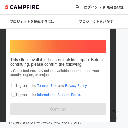
/
ログイン
新規会員登録
プロジェクトを掲載するには
プロジェクトをさがす
Welcome,
International users
This site is available to users outside Japan. Before
continuing, please confirm the following.
masuichiya
※ Some features may not be available depending on your
country, region, or project.
プロジェクトオーナー
I agree to the
Terms of Use
and
Privacy Policy
.
これまでに1件のプロジェクトを投稿しています
I agree to the
International Support Terms
.
在住国：日本
現在地：千葉県
出身国：日本
出身地：未設定
Continue
Bonheurとは、フランス語で「幸せ」の意味。美味しくて、環境にやさ
しくて、健康にもやさしい。そんな料理を食べて幸せになって欲しいと
いう思いを込めて一つ一つ丁寧に作っています。