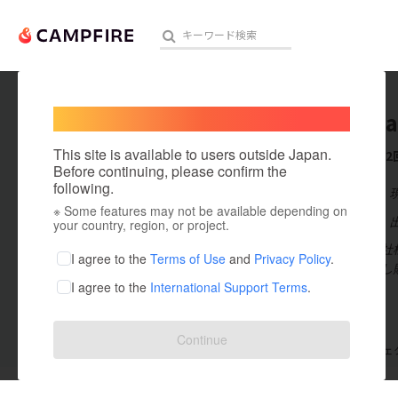
Welcome,
International users
matsuda
人気のプロジェクト
注目のリ
This site is available to users outside Japan.
これまでに2
Before continuing, please confirm the
following.
在住国：日本
※ Some features may not be available depending on
アート・写真
出身国：日本
your country, region, or project.
会社：株式会社
テクノロジー・ガジェット
I agree to the
Terms of Use
and
Privacy Policy
.
ア製品を作成し
I agree to the
International Support Terms
.
映像・映画
ビジネス・起業
Continue
支援した
プロジェクト
2
投稿した
プロジェ
まちづくり・地域活性化