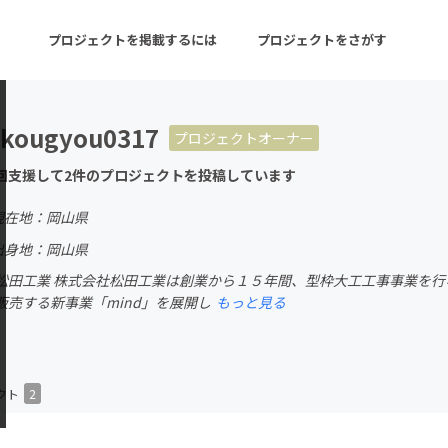
プロジェクトを掲載するには
プロジェクトをさがす
kougyou0317
プロジェクトオーナー
ターン
注目の新着プロジェクト
募集終了が近いプロ
回支援して2件のプロジェクトを投稿しています
現在地：岡山県
音楽
舞台・パフォーマンス
出身地：岡山県
松田工業 株式会社松田工業は創業から１５年間、型枠大工工事事業を行
ゲーム・サービス開発
フード・飲食店
販売する新事業「mind」を展開し
もっと見る
書籍・雑誌出版
アニメ・漫画
チャレンジ
ビューティー・ヘルス
クト
2