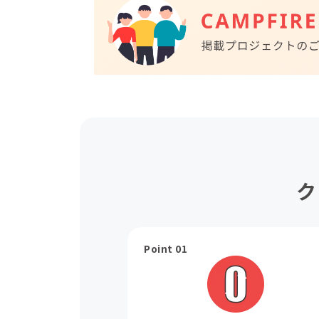
ク
Point 01