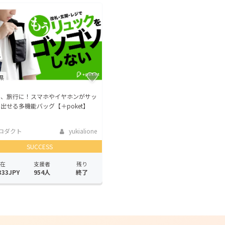
CAMPFIRE for Social Good
CAMPFIRE Creation
CAMPFIREふるさと納税
machi-ya
コミュニティ
県
に、旅行に！スマホやイヤホンがサッ
出せる多機能バッグ【＋poket】
ロダクト
yukialione
SUCCESS
在
支援者
残り
333JPY
954人
終了