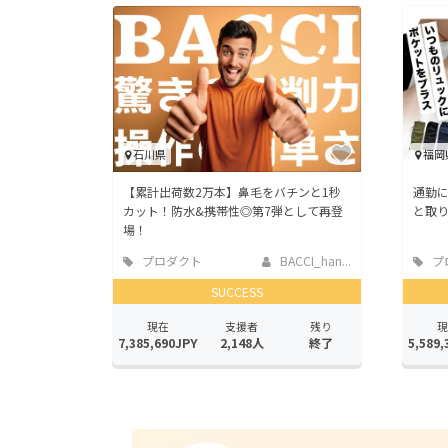
石川県
福岡
【累計出荷数2万本】鼻毛をバチンと1秒
通勤
カット！防水&携帯性◎第7弾として再登
と取り
場！
プロダクト
BACCI_han...
プ
SUCCESS
現在
支援者
残り
現
7,385,690JPY
2,148人
終了
5,589,