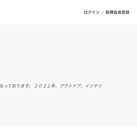
/
ログイン
新規会員登録
ジェクト
もうすぐ公開されます
プロダクト
なっております。 ２０２１年、アウトドア、インテリ
ファッション
スポーツ
ケア
ソーシャルグッド