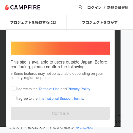
/
ログイン
新規会員登録
プロジェクトを掲載するには
プロジェクトをさがす
Welcome,
International users
This site is available to users outside Japan. Before
continuing, please confirm the following.
maukana
※ Some features may not be available depending on your
country, region, or project.
プロジェクトオーナー
I agree to the
Terms of Use
and
Privacy Policy
.
これまでに1件のプロジェクトを投稿しています
I agree to the
International Support Terms
.
在住国：日本
現在地：東京都
出身国：未設定
Continue
皆さん初めまして！ 元東京クリアーズちゃんかなこと夏奈子と 元スルー
スキルズBBAこと西尾舞生が この度、限定ユニットを組むことに なり
ました！！ 新たにスタートになる私達の
もっと見る