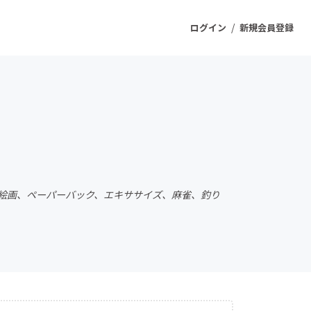
/
ログイン
新規会員登録
ジェクト
もうすぐ公開されます
プロダクト
フ、絵画、ペーパーバック、エキササイズ、麻雀、釣り
ファッション
スポーツ
ケア
ソーシャルグッド