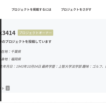
プロジェクトを掲載するには
プロジェクトをさがす
k3414
プロジェクトオーナー
ターン
注目の新着プロジェクト
募集終了が近いプロ
件のプロジェクトを投稿しています
現在地：千葉県
音楽
舞台・パフォーマンス
出身地：福岡県
生年月日：1943年10月04日 最終学歴：上智大学法学部 趣味：ゴル
ゲーム・サービス開発
フード・飲食店
書籍・雑誌出版
アニメ・漫画
チャレンジ
ビューティー・ヘルス
クト
3