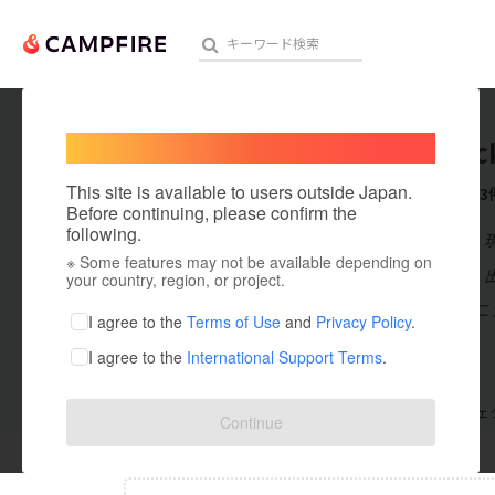
Welcome,
International users
maveric
人気のプロジェクト
注目のリ
This site is available to users outside Japan.
これまでに3
Before continuing, please confirm the
following.
在住国：日本
※ Some features may not be available depending on
アート・写真
出身国：日本
your country, region, or project.
氏名：安武慶二 
テクノロジー・ガジェット
I agree to the
Terms of Use
and
Privacy Policy
.
I agree to the
International Support Terms
.
映像・映画
ビジネス・起業
支援した
プロジェクト
0
投稿した
プロジェ
Continue
まちづくり・地域活性化