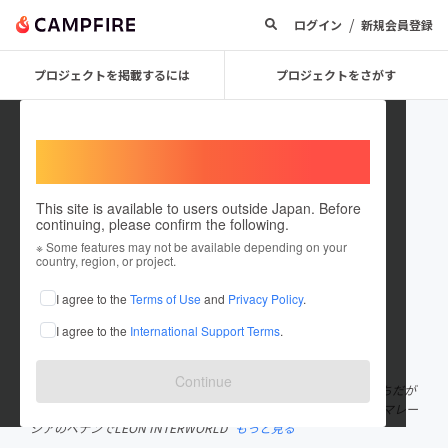
/
ログイン
新規会員登録
プロジェクトを掲載するには
プロジェクトをさがす
Welcome,
International users
This site is available to users outside Japan. Before
continuing, please confirm the following.
maxthon
※ Some features may not be available depending on your
country, region, or project.
プロジェクトオーナー
I agree to the
Terms of Use
and
Privacy Policy
.
これまでに1回支援して2件のプロジェクトを投稿しています
I agree to the
International Support Terms
.
在住国：日本
現在地：山梨県
出身国：日本
出身地：山梨県
Continue
日本とマレーシアのハーフでマルチリンガル。 日本生まれ日本育ちだが
16歳の頃からマレーシアと日本を行き来するようになり、17歳でマレー
シアのペナンでLEON INTERWORLD
もっと見る