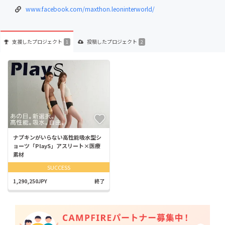
www.facebook.com/maxthon.leoninterworld/
支援した
プロジェクト
投稿した
プロジェクト
1
2
ナプキンがいらない高性能吸水型シ
ョーツ「PlayS」アスリート×医療
素材
SUCCESS
1,290,250JPY
終了