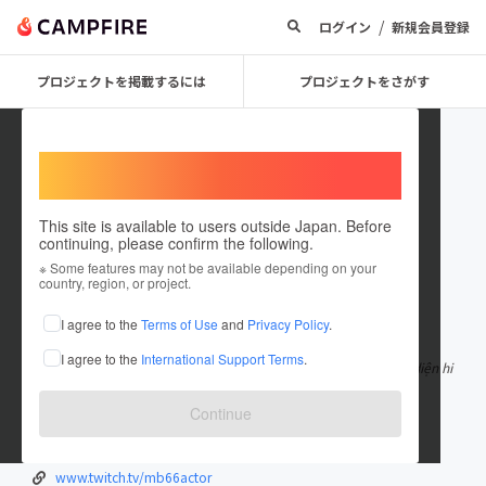
/
ログイン
新規会員登録
プロジェクトを掲載するには
プロジェクトをさがす
Welcome,
International users
This site is available to users outside Japan. Before
continuing, please confirm the following.
mb66actor
※ Some features may not be available depending on your
country, region, or project.
在住国：ベトナム
I agree to the
Terms of Use
and
Privacy Policy
.
出身国：ベトナム
I agree to the
International Support Terms
.
MB66 là nhà cái trực tuyến uy tín tại Việt Nam, nổi bật với giao diện hi
ện đại, vận hành m
もっと見る
Continue
mb66.actor/
x.com/mb66actor
www.twitch.tv/mb66actor