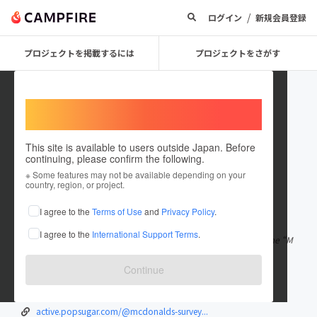
/
ログイン
新規会員登録
プロジェクトを掲載するには
プロジェクトをさがす
Welcome,
International users
This site is available to users outside Japan. Before
continuing, please confirm the following.
mcdonaldssurvey
※ Some features may not be available depending on your
country, region, or project.
在住国：米国
I agree to the
Terms of Use
and
Privacy Policy
.
出身国：米国
I agree to the
International Support Terms
.
McDonalds organises a customer satisfaction survey in the name “M
CDVoice” at the official
もっと見る
Continue
mcdtalks.com
www.credly.com/users/mcdonalds-survey...
active.popsugar.com/@mcdonalds-survey...