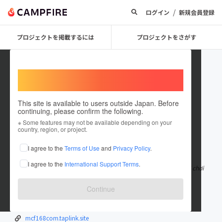
/
ログイン
新規会員登録
プロジェクトを掲載するには
プロジェクトをさがす
Welcome,
International users
This site is available to users outside Japan. Before
continuing, please confirm the following.
mcf168com1
※ Some features may not be available depending on your
country, region, or project.
在住国：日本
現在地：未設定
I agree to the
Terms of Use
and
Privacy Policy
.
出身国：日本
出身地：未設定
I agree to the
International Support Terms
.
F168 mang đến không gian giải trí trực tuyến an toàn, nơi người chơi
có thể khám phá hàng
もっと見る
Continue
mcf168.com/
www.plurk.com/mcf168com
mcf168com.taplink.site