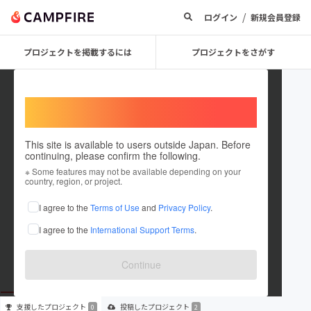
/
ログイン
新規会員登録
プロジェクトを掲載するには
プロジェクトをさがす
Welcome,
International users
This site is available to users outside Japan. Before
continuing, please confirm the following.
mco
※ Some features may not be available depending on your
country, region, or project.
プロジェクトオーナー
I agree to the
Terms of Use
and
Privacy Policy
.
これまでに2件のプロジェクトを投稿しています
I agree to the
International Support Terms
.
在住国：未設定
出身国：未設定
Continue
支援した
プロジェクト
投稿した
プロジェクト
0
2