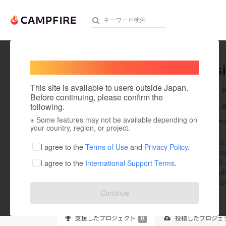
Welcome,
International users
mcwcas
人気のプロジェクト
注目のリ
This site is available to users outside Japan.
在住国：日本
Before continuing, please confirm the
出身国：日本
following.
※ Some features may not be available depending on
MCW casino হল একটি 
アート・写真
your country, region, or project.
mcwcasino.
テクノロジー・ガジェット
I agree to the
Terms of Use
and
Privacy Policy
.
www.facebo
www.reddit
I agree to the
International Support Terms
.
映像・映画
www.youtu
mcwcasinom
ビジネス・起業
Continue
まちづくり・地域活性化
支援した
プロジェクト
0
投稿した
プロジェ