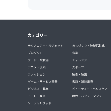
カテゴリー
テクノロジー・ガジェット
まちづくり・地域活性化
プロダクト
音楽
フード・飲食店
チャレンジ
アニメ・漫画
スポーツ
ファッション
映像・映画
ゲーム・サービス開発
書籍・雑誌出版
ビジネス・起業
ビューティー・ヘルスケア
アート・写真
舞台・パフォーマンス
ソーシャルグッド