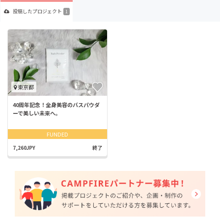
投稿した
プロジェクト
1
東京都
40周年記念！全身美容のバスパウダ
ーで美しい未来へ。
FUNDED
7,260JPY
終了