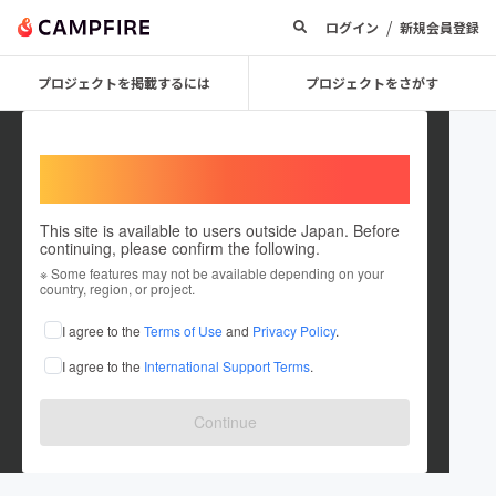
/
ログイン
新規会員登録
プロジェクトを掲載するには
プロジェクトをさがす
Welcome,
International users
This site is available to users outside Japan. Before
continuing, please confirm the following.
mediabeaute
※ Some features may not be available depending on your
country, region, or project.
プロジェクトオーナー
I agree to the
Terms of Use
and
Privacy Policy
.
これまでに1件のプロジェクトを投稿しています
I agree to the
International Support Terms
.
在住国：日本
現在地：東京都
出身国：日本
出身地：東京都
Continue
MEDIA BEAUTE