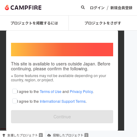
/
ログイン
新規会員登録
プロジェクトを掲載するには
プロジェクトをさがす
Welcome,
International users
This site is available to users outside Japan. Before
continuing, please confirm the following.
medical_therapist_labo
※ Some features may not be available depending on your
country, region, or project.
プロジェクトオーナー
I agree to the
Terms of Use
and
Privacy Policy
.
これまでに1件のプロジェクトを投稿しています
I agree to the
International Support Terms
.
在住国：日本
現在地：未設定
出身国：日本
出身地：未設定
Continue
支援した
プロジェクト
投稿した
プロジェクト
0
1