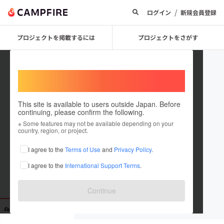
/
ログイン
新規会員登録
プロジェクトを掲載するには
プロジェクトをさがす
Welcome,
International users
This site is available to users outside Japan. Before
continuing, please confirm the following.
mekashiya
※ Some features may not be available depending on your
country, region, or project.
これまでに9回支援しています
I agree to the
Terms of Use
and
Privacy Policy
.
在住国：日本
現在地：福岡県
I agree to the
International Support Terms
.
出身国：日本
出身地：福岡県
Continue
投稿した
プロジェクト
0