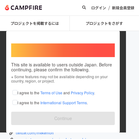
/
ログイン
新規会員登録
プロジェクトを掲載するには
プロジェクトをさがす
Welcome,
International users
This site is available to users outside Japan. Before
continuing, please confirm the following.
MOIRA
※ Some features may not be available depending on your
country, region, or project.
プロジェクトオーナー
I agree to the
Terms of Use
and
Privacy Policy
.
これまでに1回支援して1件のプロジェクトを投稿しています
I agree to the
International Support Terms
.
在住国：日本
現在地：東京都
出身国：日本
出身地：京都府
Continue
水着ブランド「School Fiction」デザイナー＆フォトグラファー
twitter.com/mekemon