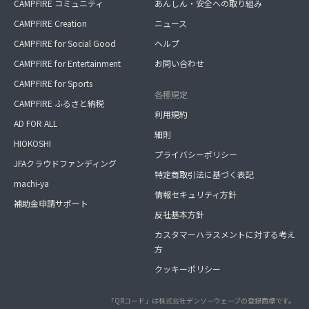
CAMPFIRE コミュニティ
あんしん・安全への取り組み
CAMPFIRE Creation
ニュース
CAMPFIRE for Social Good
ヘルプ
CAMPFIRE for Entertainment
お問い合わせ
CAMPFIRE for Sports
各種規定
CAMPFIRE ふるさと納税
利用規約
AD FOR ALL
細則
HIOKOSHI
プライバシーポリシー
JFAクラウドファンディング
特定商取引法に基づく表記
machi-ya
情報セキュリティ方針
補助金申請サポート
反社基本方針
カスタマーハラスメントに対する考え
方
クッキーポリシー
「QRコード」は株式会社デンソーウェーブの登録商標です。