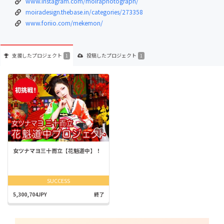
www.instagram.com/moiraphotograph/
moiradesign.thebase.in/categories/273358
www.foriio.com/mekemon/
支援した
プロジェクト
投稿した
プロジェクト
1
1
女ツナマヨ三十而立【花魁道中】！
SUCCESS
5,300,704JPY
終了