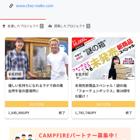
www.chez-melin.com
支援した
プロジェクト
投稿した
プロジェクト
2
5
長野県
東京都
優しい気持ちになれるラテで森の集
未発売新商品スペシャル！謎の箱
会所を皆の居場所に
「フォーチュンボックス」第26弾を
お届け！
SUCCESS
SUCCESS
1,645,000JPY
終了
1,793,740JPY
終了