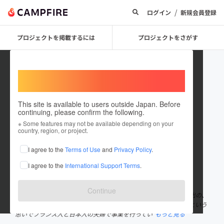
/
ログイン
新規会員登録
プロジェクトを掲載するには
プロジェクトをさがす
Welcome,
International users
This site is available to users outside Japan. Before
continuing, please confirm the following.
melin
※ Some features may not be available depending on your
country, region, or project.
プロジェクトオーナー
I agree to the
Terms of Use
and
Privacy Policy
.
これまでに2回支援して5件のプロジェクトを投稿しています
I agree to the
International Support Terms
.
在住国：日本
現在地：長野県
出身国：日本
出身地：東京都
Continue
株式会社ムラン家は2018年8月創業。 フランスを中心に日本未進出の、
日々の暮らしにイノベーションをもたらす商品の輸入を行いたいという
思いでフランス人と日本人の夫婦で事業を行ってい
もっと見る