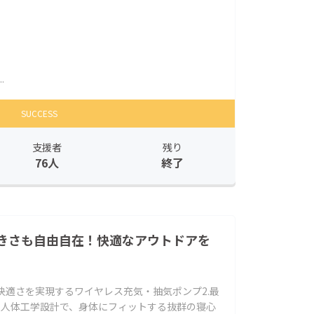
.
SUCCESS
支援者
残り
76人
終了
きさも自由自在！快適なアウトドアを
】
快適さを実現するワイヤレス充気・抽気ポンプ2.最
の人体工学設計で、身体にフィットする抜群の寝心