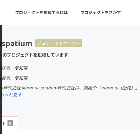
プロジェクトを掲載するには
プロジェクトをさがす
spatium
プロジェクトオーナー
ターン
注目の新着プロジェクト
募集終了が近いプロ
件のプロジェクトを投稿しています
現在地：愛知県
音楽
舞台・パフォーマンス
出身地：愛知県
patium株式会社 Memoria spatium株式会社は、英語の「memory
ゲーム・サービス開発
フード・飲食店
もっと見る
書籍・雑誌出版
アニメ・漫画
チャレンジ
ビューティー・ヘルス
クト
8