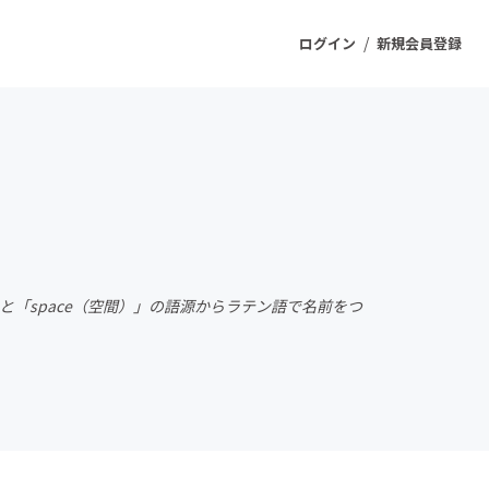
/
ログイン
新規会員登録
ジェクト
もうすぐ公開されます
プロダクト
（記憶）」と「space（空間）」の語源からラテン語で名前をつ
ファッション
スポーツ
ケア
ソーシャルグッド