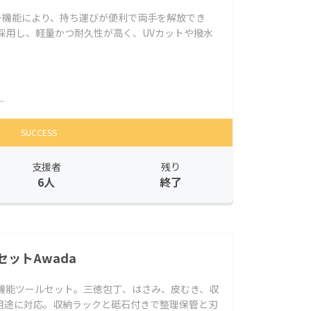
チ機能により、持ち運びが便利で両手を解放でき
地を採用し、軽量かつ耐久性が高く、UVカットや撥水
.
SUCCESS
支援者
残り
6人
終了
ットAwada
多機能ツールセット。三徳包丁、はさみ、皮むき、収
用途に対応。収納ラックと砥石付きで整理保管と刃