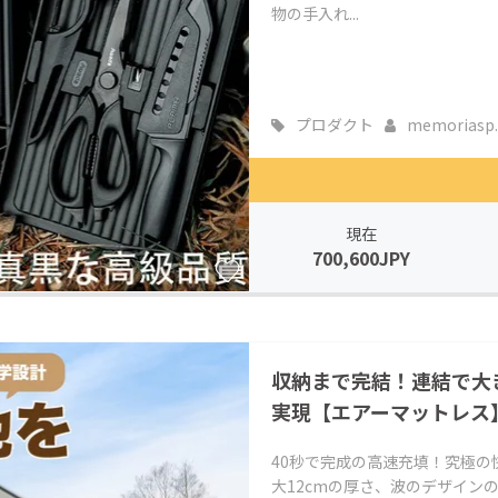
物の手入れ...
プロダクト
memoriasp..
現在
700,600JPY
収納まで完結！連結で大
実現【エアーマットレス
40秒で完成の高速充填！究極の
大12cmの厚さ、波のデザイン