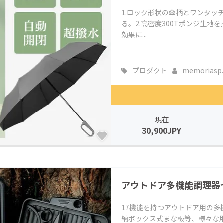
1.ロック形状の傘柄とワンタッ
る。2.高密度300Tポンジ生
効果に...
プロダクト
memoriasp..
現在
30,900JPY
アウトドア多機能調理器セ
17機能を持つアウトドア用の
納ボックス式まな板等、様々な