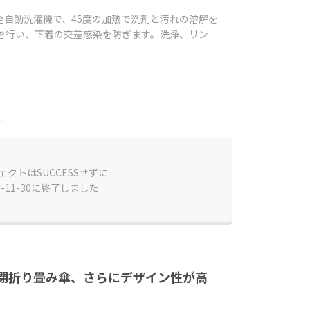
全自動洗濯機で、45度の加熱で洗剤と汚れの溶解を
菌を行い、下着の交差感染を防ぎます。洗浄、リン
.
ェクトはSUCCESSせずに
3-11-30に終了しました
閉折り畳み傘、さらにデザイン性が高
！