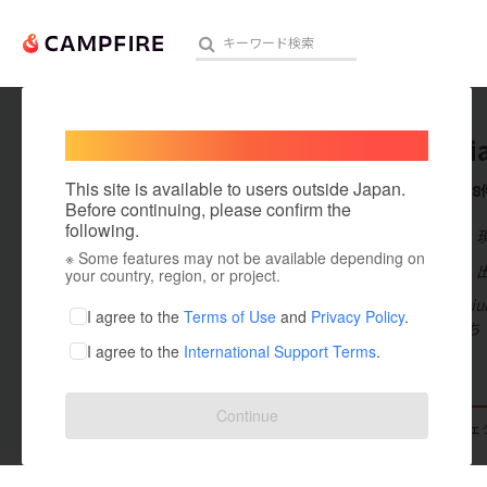
Welcome,
International users
memoria
人気のプロジェクト
注目のリ
This site is available to users outside Japan.
これまでに8
Before continuing, please confirm the
following.
在住国：日本
※ Some features may not be available depending on
アート・写真
出身国：日本
your country, region, or project.
Memoria s
テクノロジー・ガジェット
I agree to the
Terms of Use
and
Privacy Policy
.
けられ、私たち
I agree to the
International Support Terms
.
映像・映画
ビジネス・起業
Continue
支援した
プロジェクト
0
投稿した
プロジェ
まちづくり・地域活性化