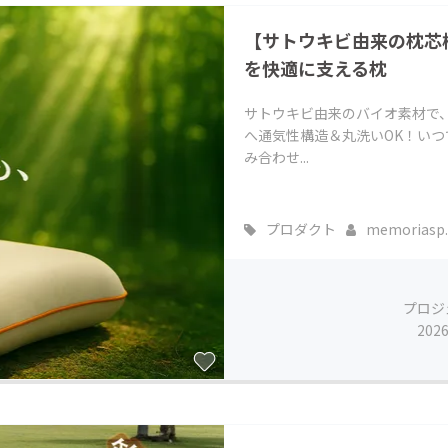
CAMPFIRE for Social Good
CAMPFIRE Creation
【サトウキビ由来の枕芯
CAMPFIREふるさと納税
machi-ya
コミュニティ
を快適に支える枕
サトウキビ由来のバイオ素材で、
へ通気性構造＆丸洗いOK！い
み合わせ...
プロダクト
memoriasp..
プロジ
202