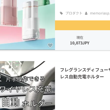
プロダクト
memoriasp..
現在
10,073JPY
フレグランスディフューザ
レス自動充電ホルター