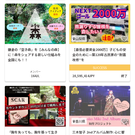
山梨県
鎌倉の「空き森」を【みんなの森】
【最低必要資金2000万】子どもの安
に！森をシェアする新しい仕組みを
全のために—築120年古民家の“耐震
全国にも！！
改修”を
SUCCESS
メンバー
164人
20,595,414JPY
終了
香川県
「胸を失っても、胸を張って生き
三木智子 2ndアルバム制作: 心に響