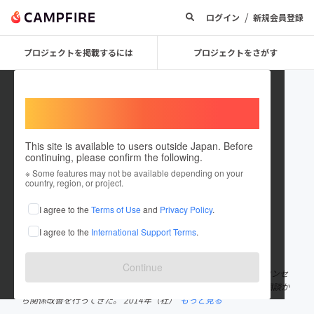
/
ログイン
新規会員登録
プロジェクトを掲載するには
プロジェクトをさがす
Welcome,
International users
This site is available to users outside Japan. Before
continuing, please confirm the following.
micchi2288
※ Some features may not be available depending on your
country, region, or project.
プロジェクトオーナー
I agree to the
Terms of Use
and
Privacy Policy
.
これまでに14回支援して1件のプロジェクトを投稿しています
I agree to the
International Support Terms
.
在住国：日本
現在地：未設定
出身国：日本
出身地：未設定
Continue
2004年より心理カウンセラーとして活動開始。活動歴20年。 カウンセ
リング実績18000件。主にパートナーシップ、夫婦関係、性のご相談か
ら関係改善を行ってきた。 2014年（社）
もっと見る