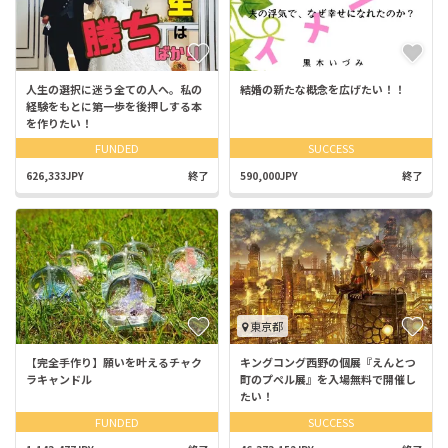
人生の選択に迷う全ての人へ。私の
結婚の新たな概念を広げたい！！
経験をもとに第一歩を後押しする本
を作りたい！
FUNDED
SUCCESS
626,333JPY
終了
590,000JPY
終了
東京都
【完全手作り】願いを叶えるチャク
キングコング西野の個展『えんとつ
ラキャンドル
町のプペル展』を入場無料で開催し
たい！
FUNDED
SUCCESS