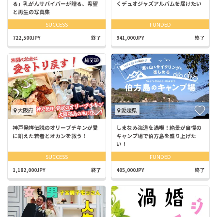
る」乳がんサバイバーが贈る、希望
くデュオジャズアルバムを届けたい
と再生の写真集
SUCCESS
FUNDED
722,500JPY
終了
941,000JPY
終了
大阪府
愛媛県
神戸発祥伝説のオリーブチキンが愛
しまなみ海道を満喫！絶景が自慢の
に飢えた若者とオカンを救う！
キャンプ場で伯方島を盛り上げた
い！
SUCCESS
FUNDED
1,182,000JPY
終了
405,000JPY
終了