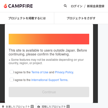
/
ログイン
新規会員登録
プロジェクトを掲載するには
プロジェクトをさがす
Welcome,
International users
This site is available to users outside Japan. Before
continuing, please confirm the following.
miitama22
※ Some features may not be available depending on your
country, region, or project.
プロジェクトオーナー
I agree to the
Terms of Use
and
Privacy Policy
.
これまでに1件のプロジェクトを投稿しています
I agree to the
International Support Terms
.
在住国：日本
現在地：未設定
出身国：日本
出身地：未設定
Continue
支援した
プロジェクト
投稿した
プロジェクト
0
1