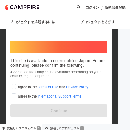
/
ログイン
新規会員登録
プロジェクトを掲載するには
プロジェクトをさがす
Welcome,
International users
This site is available to users outside Japan. Before
continuing, please confirm the following.
miki5630
※ Some features may not be available depending on your
country, region, or project.
プロジェクトオーナー
I agree to the
Terms of Use
and
Privacy Policy
.
これまでに2回支援して1件のプロジェクトを投稿しています
I agree to the
International Support Terms
.
在住国：未設定
出身国：未設定
Continue
支援した
プロジェクト
投稿した
プロジェクト
2
1