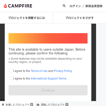
/
ログイン
新規会員登録
プロジェクトを掲載するには
プロジェクトをさがす
Welcome,
International users
This site is available to users outside Japan. Before
continuing, please confirm the following.
ゆしら
※ Some features may not be available depending on your
country, region, or project.
プロジェクトオーナー
I agree to the
Terms of Use
and
Privacy Policy
.
これまでに1件のプロジェクトを投稿しています
I agree to the
International Support Terms
.
在住国：日本
現在地：大分県
出身国：日本
出身地：大分県
Continue
支援した
プロジェクト
投稿した
プロジェクト
0
1