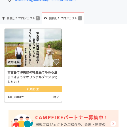
支援した
プロジェクト
投稿した
プロジェクト
0
1
沖縄県
宮古島で沖縄県の特産品でもある島
らっきょうをオリジナルブランド化
したい！
FUNDED
431,000JPY
終了