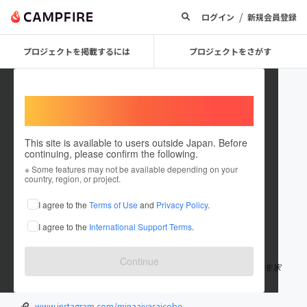
/
ログイン
新規会員登録
プロジェクトを掲載するには
プロジェクトをさがす
Welcome,
International users
This site is available to users outside Japan. Before
continuing, please confirm the following.
minaaiyasaikobo
※ Some features may not be available depending on your
country, region, or project.
プロジェクトオーナー
I agree to the
Terms of Use
and
Privacy Policy
.
これまでに1件のプロジェクトを投稿しています
I agree to the
International Support Terms
.
在住国：日本
現在地：沖縄県
出身国：日本
出身地：三重県
Continue
沖縄県宮古島で島らっきょうを専門として農家兼加工工房(直売所)を家
族で営んでおります、皆愛野菜工房の砂川夢です。
www.instagram.com/minaaiyasaicobo