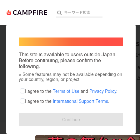
Welcome,
International users
minabes
人気のプロジェクト
注目のリ
This site is available to users outside Japan.
これまでに1
Before continuing, please confirm the
following.
在住国：日本
※ Some features may not be available depending on
アート・写真
出身国：日本
your country, region, or project.
テクノロジー・ガジェット
I agree to the
Terms of Use
and
Privacy Policy
.
I agree to the
International Support Terms
.
映像・映画
ビジネス・起業
投稿した
プロジェクト
1
Continue
まちづくり・地域活性化