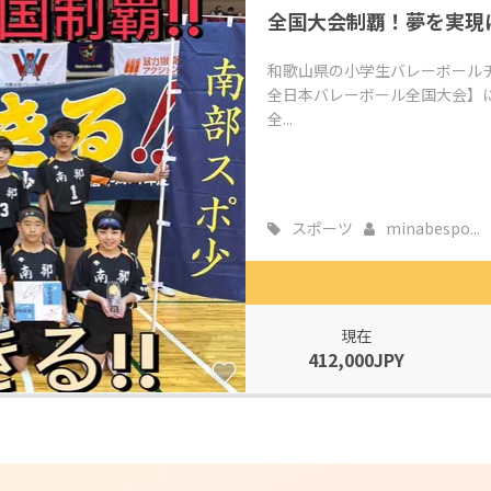
全国大会制覇！夢を実現
CAMPFIRE for Social Good
CAMPFIRE Creation
CAMPFIREふるさと納税
machi-ya
コミュニティ
和歌山県の小学生バレーボールチー
全日本バレーボール全国大会】
全...
スポーツ
minabespo...
現在
412,000JPY