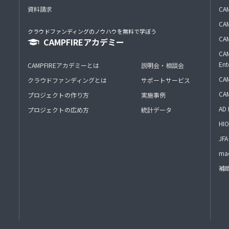
資料請求
CA
CAM
クラウドファンディングのノウハウを無料で学ぼう
CAM
CAMPFIREアカデミー
CAM
Ent
CAMPFIREアカデミーとは
説明会・相談会
CAM
クラウドファンディングとは
サポートサービス
CA
プロジェクトの作り方
実施事例
AD 
プロジェクトの広め方
統計データ
HIO
J
mac
補