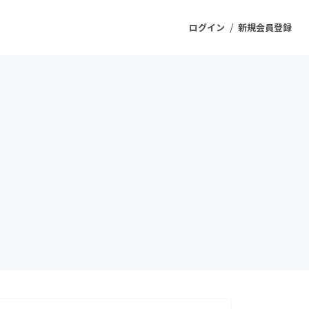
/
ログイン
新規会員登録
ジェクト
もうすぐ公開されます
プロダクト
ファッション
スポーツ
ケア
ソーシャルグッド