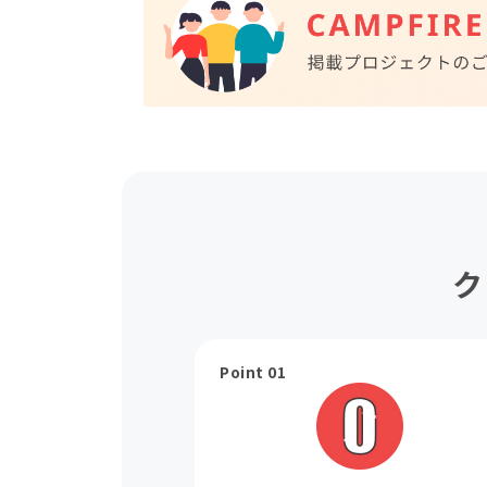
ク
Point 01