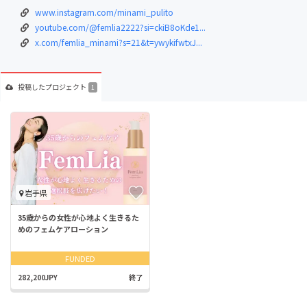
www.instagram.com/minami_pulito
youtube.com/@femlia2222?si=ckiB8oKde1...
x.com/femlia_minami?s=21&t=ywykifwtxJ...
投稿した
プロジェクト
1
岩手県
35歳からの女性が心地よく生きるた
めのフェムケアローション
FUNDED
282,200JPY
終了