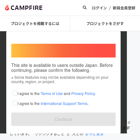
/
ログイン
新規会員登録
プロジェクトを掲載するには
プロジェクトをさがす
Welcome,
International users
This site is available to users outside Japan. Before
continuing, please confirm the following.
minami0203
※ Some features may not be available depending on your
country, region, or project.
プロジェクトオーナー
I agree to the
Terms of Use
and
Privacy Policy
.
これまでに1件のプロジェクトを投稿しています
I agree to the
International Support Terms
.
在住国：日本
現在地：岩手県
出身国：日本
出身地：岩手県
Continue
こんにちは！小松みなみと申します。 美容・ヘルスケア業界17年。フェ
ムケアサロンの運営や、フェムケア講座・認定講師養成スクールを主宰
しています。 “ワクワクすること”と“人との
もっと見る