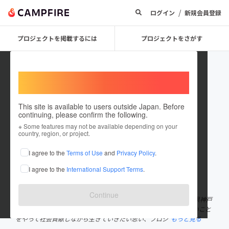
/
ログイン
新規会員登録
プロジェクトを掲載するには
プロジェクトをさがす
Welcome,
International users
This site is available to users outside Japan. Before
continuing, please confirm the following.
minimalistsakky
※ Some features may not be available depending on your
country, region, or project.
プロジェクトオーナー
I agree to the
Terms of Use
and
Privacy Policy
.
これまでに1件のプロジェクトを投稿しています
I agree to the
International Support Terms
.
在住国：日本
現在地：兵庫県
出身国：日本
出身地：福岡県
Continue
初めまして、ミニマリストのさっきぃーと申します。 現在、兵庫県神戸
市垂水区で会社員をやっていますが、残りの人生を自分のやりたいこと
をやって社会貢献しながら生きていきたい思い、プロジ
もっと見る