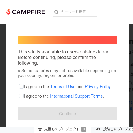
Welcome,
International users
minna_n
人気のプロジェクト
注目のリ
This site is available to users outside Japan.
これまでに2
Before continuing, please confirm the
following.
在住国：日本
※ Some features may not be available depending on
アート・写真
出身国：日本
your country, region, or project.
＜活動目的＞ 
テクノロジー・ガジェット
I agree to the
Terms of Use
and
Privacy Policy
.
への取り組みを
I agree to the
International Support Terms
.
映像・映画
www.minna-
www.instag
ビジネス・起業
Continue
まちづくり・地域活性化
支援した
プロジェクト
0
投稿した
プロジェ