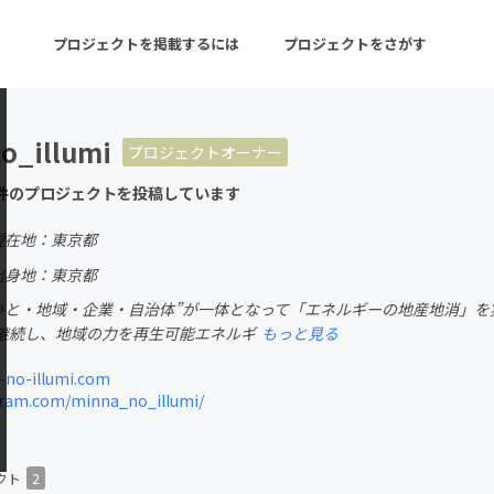
プロジェクトを掲載するには
プロジェクトをさがす
o_illumi
プロジェクトオーナー
ターン
注目の新着プロジェクト
募集終了が近いプロ
件のプロジェクトを投稿しています
現在地：東京都
音楽
舞台・パフォーマンス
出身地：東京都
“ひと・地域・企業・自治体”が一体となって「エネルギーの地産地消」を
ゲーム・サービス開発
フード・飲食店
継続し、地域の力を再生可能エネルギ
もっと見る
書籍・雑誌出版
アニメ・漫画
no-illumi.com
ram.com/minna_no_illumi/
チャレンジ
ビューティー・ヘルス
クト
2