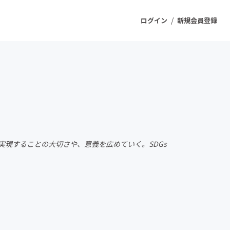
/
ログイン
新規会員登録
ジェクト
もうすぐ公開されます
プロダクト
実現することの大切さや、意義を広めていく。SDGs
ファッション
スポーツ
ケア
ソーシャルグッド