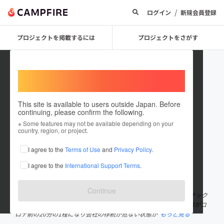
/
ログイン
新規会員登録
プロジェクトを掲載するには
プロジェクトをさがす
Welcome,
International users
This site is available to users outside Japan. Before
continuing, please confirm the following.
minnanoikoinoba
※ Some features may not be available depending on your
country, region, or project.
プロジェクトオーナー
I agree to the
Terms of Use
and
Privacy Policy
.
これまでに1件のプロジェクトを投稿しています
I agree to the
International Support Terms
.
在住国：日本
現在地：大阪府
出身国：日本
出身地：大阪府
Continue
はじめまして。大阪府在住の32歳です。現在は知り合いのプラスチック
加工会社で働いております。が、コロナの影響で取り引き先の仕事がコ
ロナ前の20分の1程になり会社の存続が危ない状態が
もっと見る