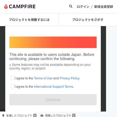
/
ログイン
新規会員登録
プロジェクトを掲載するには
プロジェクトをさがす
Welcome,
International users
This site is available to users outside Japan. Before
continuing, please confirm the following.
minuseightproductions
※ Some features may not be available depending on your
country, region, or project.
プロジェクトオーナー
I agree to the
Terms of Use
and
Privacy Policy
.
これまでに2件のプロジェクトを投稿しています
I agree to the
International Support Terms
.
在住国：米国
出身国：日本
出身地：東京都
Continue
支援した
プロジェクト
投稿した
プロジェクト
0
2