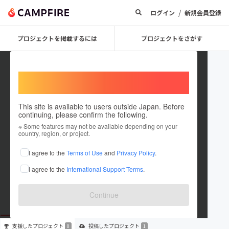
/
ログイン
新規会員登録
プロジェクトを掲載するには
プロジェクトをさがす
Welcome,
International users
This site is available to users outside Japan. Before
continuing, please confirm the following.
miraihenoipo
※ Some features may not be available depending on your
country, region, or project.
プロジェクトオーナー
I agree to the
Terms of Use
and
Privacy Policy
.
これまでに1件のプロジェクトを投稿しています
I agree to the
International Support Terms
.
在住国：未設定
出身国：未設定
Continue
支援した
プロジェクト
投稿した
プロジェクト
0
1