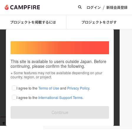
/
ログイン
新規会員登録
プロジェクトを掲載するには
プロジェクトをさがす
Welcome,
International users
This site is available to users outside Japan. Before
continuing, please confirm the following.
misaki kudos
※ Some features may not be available depending on your
country, region, or project.
これまでに1回支援しています
I agree to the
Terms of Use
and
Privacy Policy
.
在住国：未設定
I agree to the
International Support Terms
.
出身国：未設定
Continue
支援した
プロジェクト
投稿した
プロジェクト
1
0