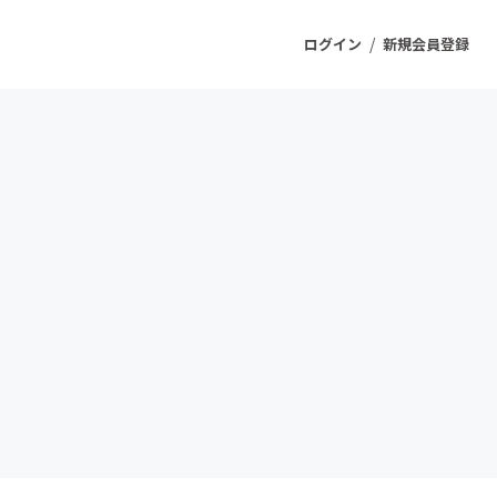
/
ログイン
新規会員登録
ジェクト
もうすぐ公開されます
プロダクト
ファッション
スポーツ
ケア
ソーシャルグッド