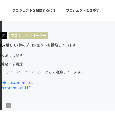
プロジェクトを掲載するには
プロジェクトをさがす
プロジェクトオーナー
ターン
注目の新着プロジェクト
募集終了が近いプロ
回支援して2件のプロジェクトを投稿しています
現在地：未設定
音楽
舞台・パフォーマンス
出身地：未設定
ー、インディーアニメーターとして活動しています。
ゲーム・サービス開発
フード・飲食店
.wixsite.com/mitou
書籍・雑誌出版
アニメ・漫画
ter.com/mitou119
チャレンジ
ビューティー・ヘルス
クト
2