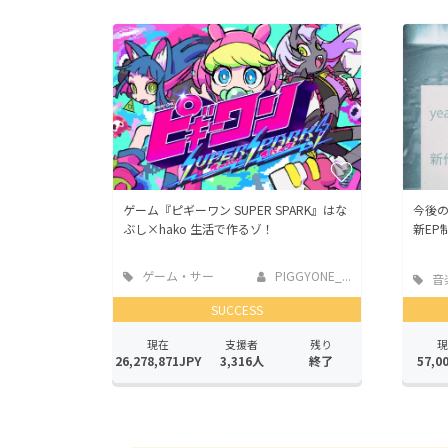
ゲーム『ピギーワン SUPER SPARK』はな
今後の
ぶし×hako 生活で作るゾ！
新EP
ゲーム・サー
PIGGYONE_...
音
ビス開発
SUCCESS
現在
支援者
残り
現
26,278,871JPY
3,316人
終了
57,0