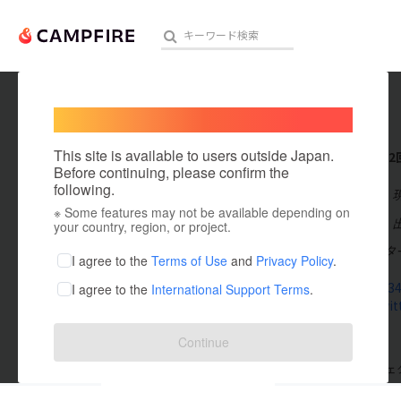
Welcome,
International users
みとう。
人気のプロジェクト
注目のリ
This site is available to users outside Japan.
これまでに2
Before continuing, please confirm the
following.
在住国：日本
※ Some features may not be available depending on
アート・写真
出身国：日本
your country, region, or project.
イラストレータ
テクノロジー・ガジェット
I agree to the
Terms of Use
and
Privacy Policy
.
kaseizinn34
I agree to the
International Support Terms
.
映像・映画
mobile.twit
ビジネス・起業
Continue
まちづくり・地域活性化
支援した
プロジェクト
2
投稿した
プロジェ