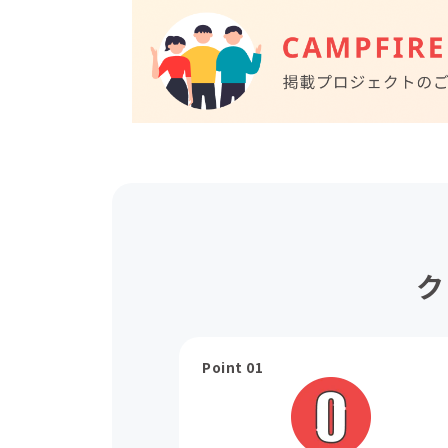
ク
Point 01