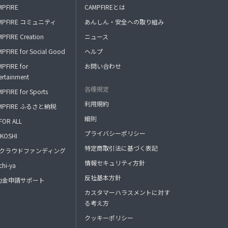
MPFIRE
CAMPFIREとは
MPFIRE コミュニティ
あんしん・安全への取り組み
PFIRE Creation
ニュース
PFIRE for Social Good
ヘルプ
PFIRE for
お問い合わせ
ertainment
各種規定
PFIRE for Sports
利用規約
MPFIRE ふるさと納税
細則
FOR ALL
プライバシーポリシー
KOSHI
特定商取引法に基づく表記
FAクラウドファンディング
情報セキュリティ方針
hi-ya
反社基本方針
助金申請サポート
カスタマーハラスメントに対す
る考え方
クッキーポリシー