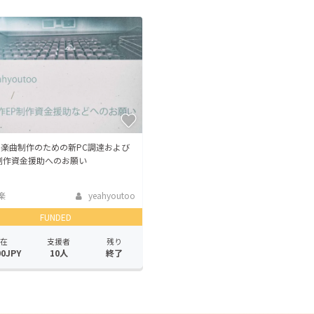
CAMPFIRE for Social Good
CAMPFIRE Creation
CAMPFIREふるさと納税
machi-ya
コミュニティ
楽曲制作のための新PC調達および
制作資金援助へのお願い
楽
yeahyoutoo
FUNDED
在
支援者
残り
00JPY
10人
終了