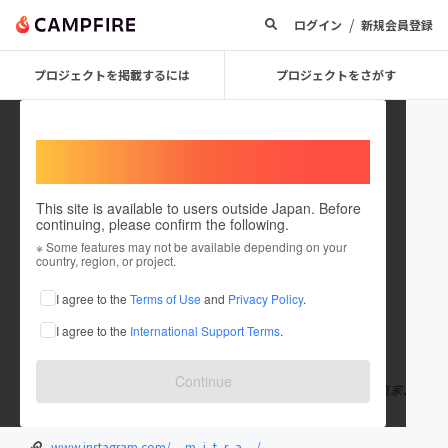
/
ログイン
新規会員登録
プロジェクトを掲載するには
プロジェクトをさがす
Welcome,
International users
This site is available to users outside Japan. Before
continuing, please confirm the following.
mitra
※ Some features may not be available depending on your
country, region, or project.
プロジェクトオーナー
I agree to the
Terms of Use
and
Privacy Policy
.
これまでに1件のプロジェクトを投稿しています
I agree to the
International Support Terms
.
在住国：日本
現在地：東京都
出身国：日本
出身地：静岡県
Continue
静岡出身で２０１６年から都内で活動しているフリーランスの写真家、
美容師も同時にしています。
www.instagram.com/__m_i_t_r_a__/