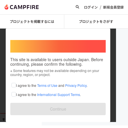
/
ログイン
新規会員登録
プロジェクトを掲載するには
プロジェクトをさがす
Welcome,
International users
This site is available to users outside Japan. Before
continuing, please confirm the following.
mitsubati_san
※ Some features may not be available depending on your
country, region, or project.
これまでに1回支援しています
I agree to the
Terms of Use
and
Privacy Policy
.
在住国：未設定
I agree to the
International Support Terms
.
出身国：未設定
Continue
支援した
プロジェクト
投稿した
プロジェクト
1
0