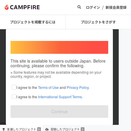
/
ログイン
新規会員登録
プロジェクトを掲載するには
プロジェクトをさがす
Welcome,
International users
This site is available to users outside Japan. Before
continuing, please confirm the following.
mitsukan0604
※ Some features may not be available depending on your
country, region, or project.
プロジェクトオーナー
I agree to the
Terms of Use
and
Privacy Policy
.
これまでに1件のプロジェクトを投稿しています
I agree to the
International Support Terms
.
在住国：未設定
出身国：未設定
Continue
支援した
プロジェクト
投稿した
プロジェクト
0
1